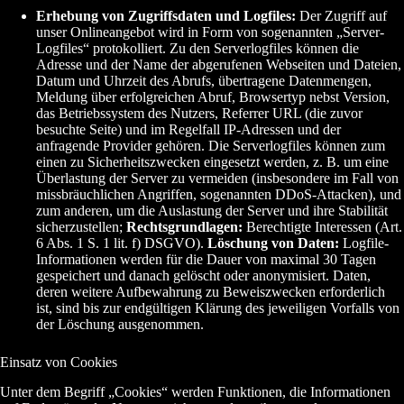
Erhebung von Zugriffsdaten und Logfiles:
Der Zugriff auf
unser Onlineangebot wird in Form von sogenannten „Server-
Logfiles“ protokolliert. Zu den Serverlogfiles können die
Adresse und der Name der abgerufenen Webseiten und Dateien,
Datum und Uhrzeit des Abrufs, übertragene Datenmengen,
Meldung über erfolgreichen Abruf, Browsertyp nebst Version,
das Betriebssystem des Nutzers, Referrer URL (die zuvor
besuchte Seite) und im Regelfall IP-Adressen und der
anfragende Provider gehören. Die Serverlogfiles können zum
einen zu Sicherheitszwecken eingesetzt werden, z. B. um eine
Überlastung der Server zu vermeiden (insbesondere im Fall von
missbräuchlichen Angriffen, sogenannten DDoS-Attacken), und
zum anderen, um die Auslastung der Server und ihre Stabilität
sicherzustellen;
Rechtsgrundlagen:
Berechtigte Interessen (Art.
6 Abs. 1 S. 1 lit. f) DSGVO).
Löschung von Daten:
Logfile-
Informationen werden für die Dauer von maximal 30 Tagen
gespeichert und danach gelöscht oder anonymisiert. Daten,
deren weitere Aufbewahrung zu Beweiszwecken erforderlich
ist, sind bis zur endgültigen Klärung des jeweiligen Vorfalls von
der Löschung ausgenommen.
Einsatz von Cookies
Unter dem Begriff „Cookies“ werden Funktionen, die Informationen