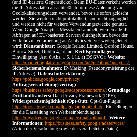
(und ID-basierte Gegenstücke). Beim EU-Datenverkehr werden
die IP-Adressdaten ausschließlich für diese Ableitung von
Geolokalisierungsdaten verwendet, bevor sie sofort gelöscht
werden. Sie werden nicht protokolliert, sind nicht zugänglich
und werden nicht für weitere Verwendungszwecke genutzt.
Wenn Google Analytics Messdaten sammelt, werden alle IP-
Abfragen auf EU-basierten Servern durchgeführt, bevor der
Verkehr zur Verarbeitung an Analytics-Server weitergeleitet
wird;
Dienstanbieter:
Google Ireland Limited, Gordon House,
Barrow Street, Dublin 4, Irland;
Rechtsgrundlagen:
Einwilligung (Art. 6 Abs. 1 S. 1 lit. a) DSGVO);
Website:
https://marketingplatform.google.com/intl/de/about/analytics/
;
Sicherheitsmaßnahmen:
IP-Masking (Pseudonymisierung der
IP-Adresse);
Datenschutzerklärung:
https://policies.google.com/privacy
;
Auftragsverarbeitungsvertrag:
https://business.safety.google/adsprocessorterms/
;
Grundlage
Drittlandtransfers:
Data Privacy Framework (DPF);
Widerspruchsmöglichkeit (Opt-Out):
Opt-Out-Plugin:
https://tools.google.com/dlpage/gaoptout?hl=de
, Einstellungen
für die Darstellung von Werbeeinblendungen:
https://myadcenter.google.com/personalizationoff
.
Weitere
Informationen:
https://business.safety.google/adsservices/
(Arten der Verarbeitung sowie der verarbeiteten Daten).