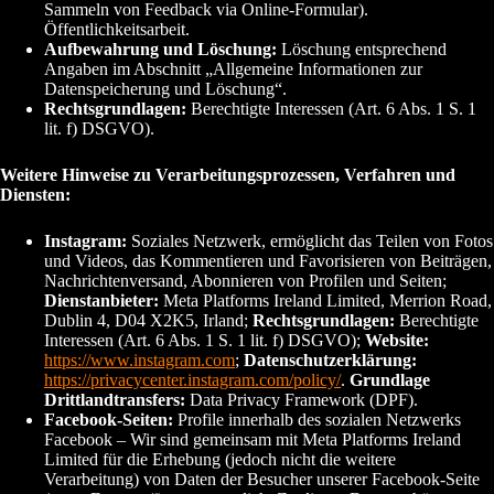
Sammeln von Feedback via Online-Formular).
Öffentlichkeitsarbeit.
Aufbewahrung und Löschung:
Löschung entsprechend
Angaben im Abschnitt „Allgemeine Informationen zur
Datenspeicherung und Löschung“.
Rechtsgrundlagen:
Berechtigte Interessen (Art. 6 Abs. 1 S. 1
lit. f) DSGVO).
Weitere Hinweise zu Verarbeitungsprozessen, Verfahren und
Diensten:
Instagram:
Soziales Netzwerk, ermöglicht das Teilen von Fotos
und Videos, das Kommentieren und Favorisieren von Beiträgen,
Nachrichtenversand, Abonnieren von Profilen und Seiten;
Dienstanbieter:
Meta Platforms Ireland Limited, Merrion Road,
Dublin 4, D04 X2K5, Irland;
Rechtsgrundlagen:
Berechtigte
Interessen (Art. 6 Abs. 1 S. 1 lit. f) DSGVO);
Website:
https://www.instagram.com
;
Datenschutzerklärung:
https://privacycenter.instagram.com/policy/
.
Grundlage
Drittlandtransfers:
Data Privacy Framework (DPF).
Facebook-Seiten:
Profile innerhalb des sozialen Netzwerks
Facebook – Wir sind gemeinsam mit Meta Platforms Ireland
Limited für die Erhebung (jedoch nicht die weitere
Verarbeitung) von Daten der Besucher unserer Facebook-Seite