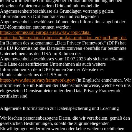
teilen wir Ihnen die Grundlagen der Drittlandübermittlung bei den
einzelnen Anbietern aus dem Drittland mit, wobei die
Angemessenheitsbeschlüsse als Grundlagen vorrangig gelten.
Informationen zu Drittlandtransfers und vorliegenden
Angemessenheitsbeschlüssen können dem Informationsangebot der
EU-Kommission entnommen werden:
https://commission.europa.eu/law/law-topic/data-
protection/international-dimension-data-protection_en?prefLang=de.
Im Rahmen des sogenannten „Data Privacy Framework“ (DPF) hat
die EU-Kommission das Datenschutzniveau ebenfalls für bestimmte
Unternehmen aus den USA im Rahmen der
Angemessenheitsbeschlusses vom 10.07.2023 als sicher anerkannt.
Die Liste der zertifizierten Unternehmen als auch weitere
Informationen zu dem DPF können Sie der Website des
Handelsministeriums der USA unter
https://www.dataprivacyframework.gov/
(in Englisch) entnehmen. Wir
informieren Sie im Rahmen der Datenschutzhinweise, welche von uns
eingesetzten Diensteanbieter unter dem Data Privacy Framework
zertifiziert sind.
Allgemeine Informationen zur Datenspeicherung und Löschung
Wir löschen personenbezogene Daten, die wir verarbeiten, gemäß den
gesetzlichen Bestimmungen, sobald die zugrundeliegenden
Einwilligungen widerrufen werden oder keine weiteren rechtlichen