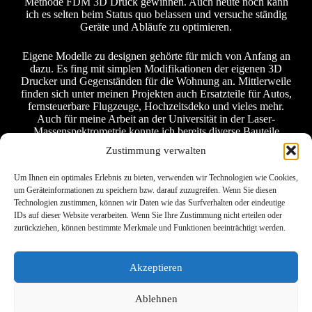
Methode FDM 3D Druck gewinnen. Auch heute noch kann
ich es selten beim Status quo belassen und versuche ständig
Geräte und Abläufe zu optimieren.
Eigene Modelle zu designen gehörte für mich von Anfang an
dazu. Es fing mit simplen Modifikationen der eigenen 3D
Drucker und Gegenständen für die Wohnung an. Mittlerweile
finden sich unter meinen Projekten auch Ersatzteile für Autos,
fernsteuerbare Flugzeuge, Hochzeitsdeko und vieles mehr.
Auch für meine Arbeit an der Universität in der Laser-
Massenspektrometrie konnte ich bereits diverse Bauteile
einsetzen.
Zustimmung verwalten
Habe ich Ihr Interesse geweckt? Schreiben Sie mir eine
Um Ihnen ein optimales Erlebnis zu bieten, verwenden wir Technologien wie Cookies,
Nachricht! Gerne können wir auch einen Termin für ein
um Geräteinformationen zu speichern bzw. darauf zuzugreifen. Wenn Sie diesen
persönliches oder telefonisches Gespräch vereinbaren.
Technologien zustimmen, können wir Daten wie das Surfverhalten oder eindeutige
IDs auf dieser Website verarbeiten. Wenn Sie Ihre Zustimmung nicht erteilen oder
Kontakt
zurückziehen, können bestimmte Merkmale und Funktionen beeinträchtigt werden.
Akzeptieren
Ablehnen